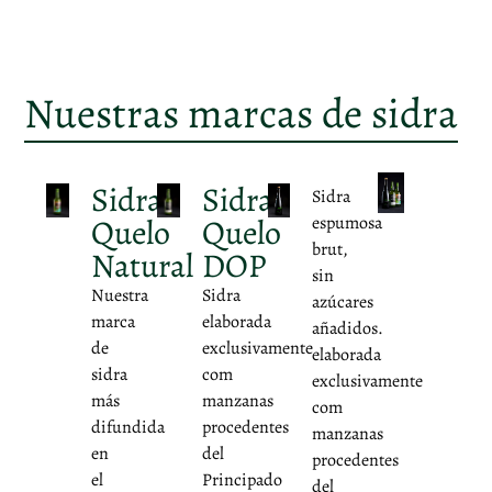
Nuestras marcas de sidra
Sidra
Sidra
Sidra
Quelo
Quelo
espumosa
brut,
Natural
DOP
sin
Nuestra
Sidra
azúcares
marca
elaborada
añadidos.
de
exclusivamente
elaborada
sidra
com
exclusivamente
más
manzanas
com
difundida
procedentes
manzanas
en
del
procedentes
el
Principado
del