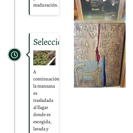
maduración.
Selección
A
continuación,
la manzana
es
trasladada
al llagar
donde es
escogida,
lavada y