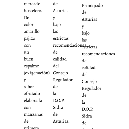
mercado
de
Principado
hostelero.
Asturias
de
De
y
Asturias
color
bajo
y
amarillo
las
bajo
pajizo
estrictas
las
con
recomendaciones
estrictas
un
de
recomendaciones
buen
calidad
de
espalme
del
calidad
(oxigenación)
Consejo
del
y
Regulador
Consejo
sabor
de
Regulador
afrutado
la
de
elaborada
D.O.P.
la
con
Sidra
D.O.P.
manzanas
de
Sidra
de
Asturias.
de
primera