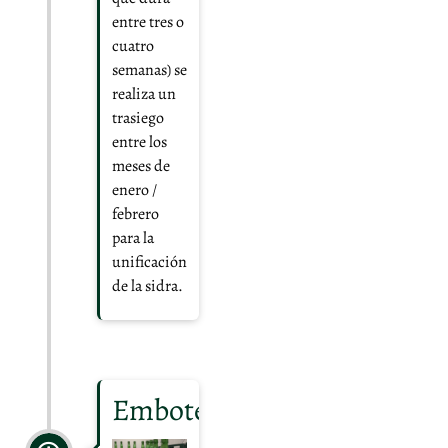
entre tres o
cuatro
semanas) se
realiza un
trasiego
entre los
meses de
enero /
febrero
para la
unificación
de la sidra.
Embotellado