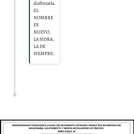
disfrutarla.
EL
NOMBRE
ES
NUEVO,
LA SIDRA,
LA DE
SIEMPRE.