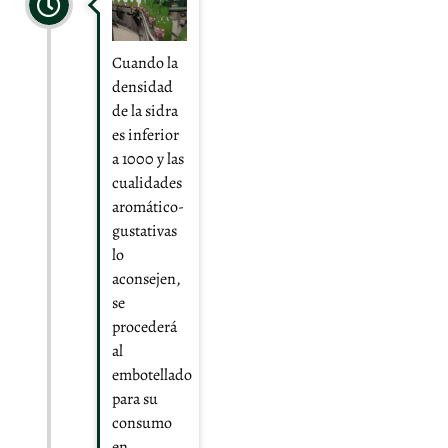
Cuando la
densidad
de la sidra
es inferior
a 1000 y las
cualidades
aromático-
gustativas
lo
aconsejen,
se
procederá
al
embotellado
para su
consumo
en