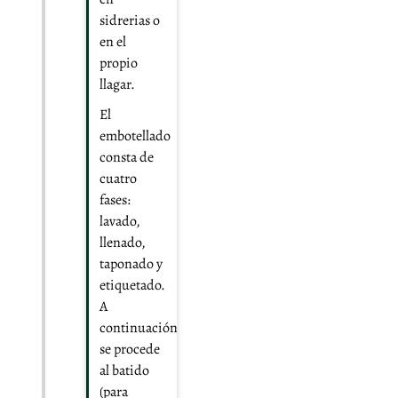
sidrerias o
en el
propio
llagar.
El
embotellado
consta de
cuatro
fases:
lavado,
llenado,
taponado y
etiquetado.
A
continuación
se procede
al batido
(para