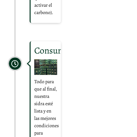
activar el
carbono).
Consumo
Todo para
que al final,
nuestra
sidra esté
lista y en
las mejores
condiciones
para