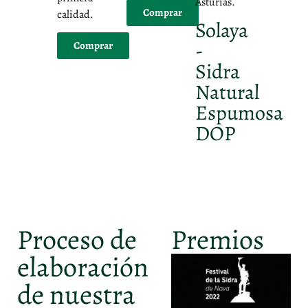
Asturias.
Comprar
calidad.
Solaya
-
Comprar
Sidra
Natural
Espumosa
DOP
Proceso de
Premios
elaboración
de nuestra