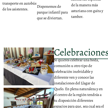
transporte en autobús
de la manera más
Disponemos de
de los asistentes.
asturiana con gaita y
parque infantil para
tambor.
que se diviertan.
Celebracione
Si quieres celebrar una boda,
comunión u otro tipo de
celebración inolvidable y
diferente ven y conoce las
instalaciones del Llagar de
Quelo. En plena naturaleza y en
el centro de la región tendrás a
tu disposición diferentes
espacios para que, sea cual sea el