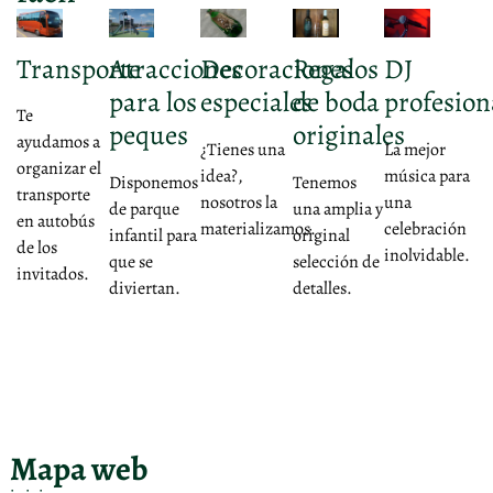
Transporte
Atracciones
Decoraciones
Regalos
DJ
para los
especiales
de boda
profesion
Te
peques
originales
ayudamos a
¿Tienes una
La mejor
organizar el
idea?,
música para
Disponemos
Tenemos
transporte
nosotros la
una
de parque
una amplia y
en autobús
materializamos.
celebración
infantil para
original
de los
inolvidable.
que se
selección de
invitados.
diviertan.
detalles.
Mapa web